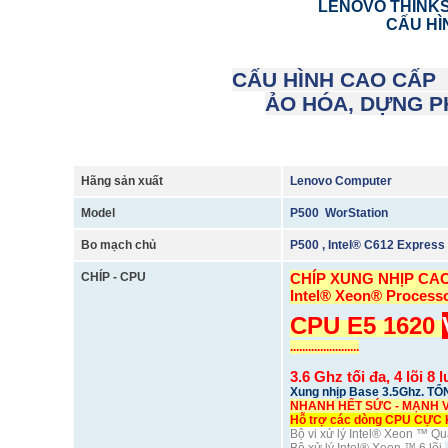
LENOVO THINKS
CẤU HÌ
CẤU HÌNH CAO CẤP
ẢO HÓA, DỰNG PH
Hãng sản xuất
Lenovo Computer
Model
P500 WorStation
Bo mạch chủ
P500 , Intel® C612 Express
CHÍP - CPU
CHÍP XUNG NHỊP CA
Intel® Xeon® Process
CPU E5 1620
.......................
3.6 Ghz tối đa, 4 lõi 8
Xung nhịp Base 3.5Ghz. T
NHANH HẾT SỨC - MẠNH 
Hỗ trợ các dòng CPU CỰ
Bộ vi xử lý Intel® Xeon ™ Q