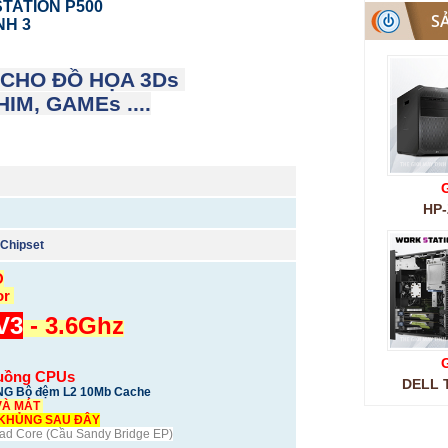
TATION P500
S
NH 3
 CHO ĐỒ HỌA 3Ds
IM, GAMEs ....
G
HP-
 Chipset
O
or
V3
- 3.6Ghz
G
 luồng CPUs
DELL T
ỔNG Bộ đệm L2 10Mb Cache
VÀ MÁT
C KHỦNG SAU ĐÂY
uad Core (Cầu Sandy Bridge EP)