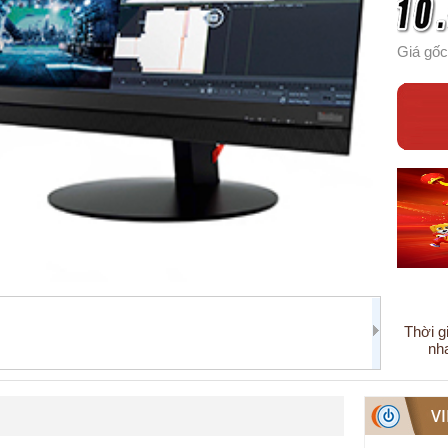
Giá gốc
Thời g
nh
V