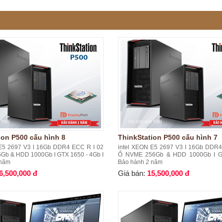
ion P500 cấu hình 8
ThinkStation P500 cấu hình 7
 E5 2697 V3 I 16Gb DDR4 ECC R I 02
intel XEON E5 2697 V3 I 16Gb DDR4
Gb & HDD 1000Gb I GTX 1650 - 4Gb I
Ổ NVME 256Gb & HDD 1000Gb I GT
 năm
Bảo hành 2 năm
6,500,000 đ
Giá bán:
15,500,000 đ