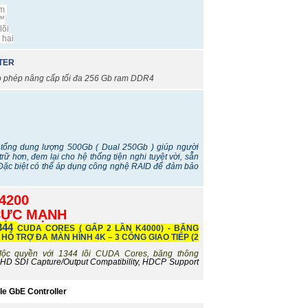
ám
 ™
lõi
 hai
TER
o phép nâng cấp tối đa 256 Gb ram DDR4
t tổng dung lượng 500Gb ( Dual 250Gb ) giúp người
rữ hơn, đem lại cho hệ thống tiện nghi tuyệt vời, sẵn
 Đặc biệt có thể áp dụng công nghệ RAID để đảm bảo
4200
 CỰC MẠNH
344
CUDA CORES ( GẤP 2 LẦN K4000) - BĂNG
- HỖ TRỢ ĐA MÀN HÌNH 4K –
3 CỔNG GIAO TIẾP (2
c quyền với 1344 lõi CUDA Cores, băng thông
 HD SDI Capture/Output Compatibility, HDCP Support
CIe GbE Controller