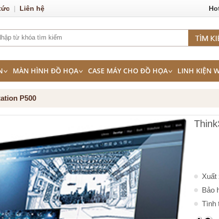
tức
|
Liên hệ
Ho
N
MÀN HÌNH ĐỒ HỌA
CASE MÁY CHO ĐỒ HỌA
LINH KIỆN 
ation P500
Think
Xuất
Bảo 
Tình 