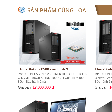
SẢN PHẨM CÙNG LOẠI
ThinkStation P500 cấu hình 9
ThinkStat
intel XEON E5 2697 V3 I 16Gb DDR4 ECC R I 02
intel XEON
Ổ NVME 256Gb & HDD 1000Gb I Quadro M4000 -
Ổ NVME 256
8Gb I Bảo hành 2 năm
Bảo hành 2
Giá bán:
17,000,000 đ
Giá bán:
1