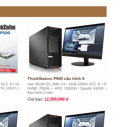
ThinkStation P500 cấu hình 6
 ECC R I 02
intel XEON E5 2680 V3 I 16Gb DDR4 ECC R I Ổ
X 1050Ti I
NVME 256Gb + HDD 1000Gb I Quadro K4200 I
Bảo hành 2 năm
Giá bán:
12,300,000 đ