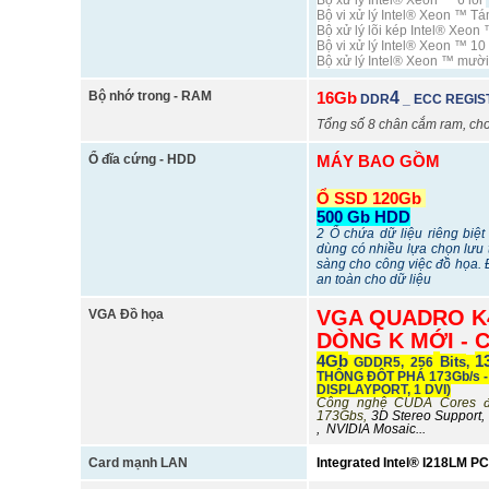
Bộ xử lý Intel® Xeon ™ 6 lõi
Bộ vi xử lý Intel® Xeon ™ T
Bộ xử lý lõi kép Intel® Xeon
Bộ vi xử lý Intel® Xeon ™ 10 
Bộ xử lý Intel® Xeon ™ mười
Bộ nhớ trong - RAM
16Gb
4
DDR
_ ECC REGIS
Tổng số 8 chân cắm ram, ch
Ổ đĩa cứng - HDD
MÁY BAO GỒM
Ổ SSD 120Gb
500 Gb HDD
2 Ổ chứa dữ liệu riêng biệ
dùng có nhiều lựa chọn lưu t
sàng cho công việc đồ họa.
an toàn cho dữ liệu
VGA QUADRO K
VGA Đồ họa
DÒNG K MỚI -
4Gb
1
Bits
GDDR5, 256
,
THÔNG ĐỘT PHÁ 173Gb/s 
DISPLAYPORT, 1 DVI)
Công nghệ CUDA Cores độ
173Gbs,
3D Stereo Support,
, NVIDIA Mosaic...
Card mạnh LAN
Integrated Intel® I218LM P