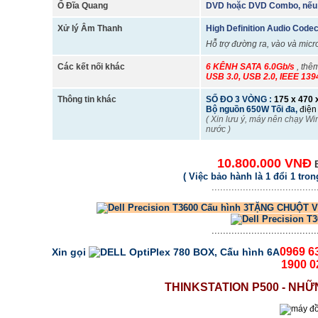
Ổ Đĩa Quang
DVD hoặc DVD Combo, nếu c
Xử lý Âm Thanh
High Definition Audio Cod
Hỗ trợ đường ra, vào và micr
Các kết nối khác
6 KÊNH SATA 6.0Gb/s
, thê
USB 3.0, USB 2.0, IEEE 139
Thông tin khác
SỐ ĐO 3 VÒNG :
175 x 470 x
Bộ nguồn 650W Tối đa,
điện
( Xin lưu ý, máy nên chạy W
nước )
10.800.000 VNĐ
( Việc bảo hành là 1 đổi 1 tron
.....................................
TẶNG CHUỘT V
.....................................
0969 6
Xin gọi
1900 0
THINKSTATION P500 - NHỮ