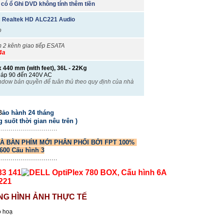
ó ổ Ghi DVD không tính thêm tiền
ec Realtek HD ALC221 Audio
o
m 2 kênh giao tiếp ESATA
4a
 440 mm (with feet), 36L - 22Kg
 áp 90 đến 240V AC
indow bản quyền để tuân thủ theo quy định của nhà
B
ảo hành 24 tháng
g suốt thời gian nêu trên )
..............................
À BÀN PHÍM MỚI PHÂN PHỐI BỞI FPT 100%
..............................
33 141
221
NG HÌNH ẢNH THỰC TẾ