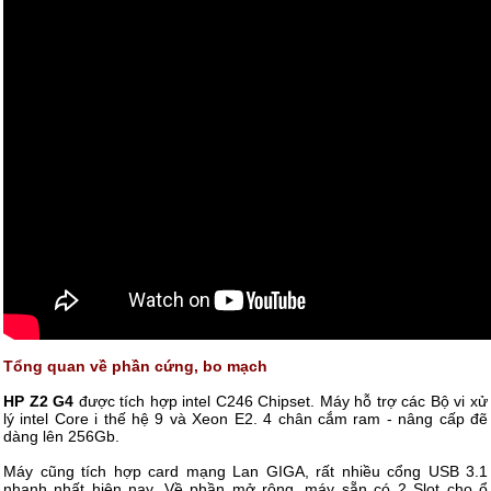
Tổng quan về phần cứng, bo mạch
HP Z2 G4
được tích hợp intel C246 Chipset. Máy hỗ trợ các Bộ vi xử
lý intel Core i thế hệ 9 và Xeon E2. 4 chân cắm ram - nâng cấp đẽ
dàng lên 256Gb.
Máy cũng tích hợp card mạng Lan GIGA, rất nhiều cổng USB 3.1
nhanh nhất hiện nay. Về phần mở rộng, máy sẵn có 2 Slot cho ổ