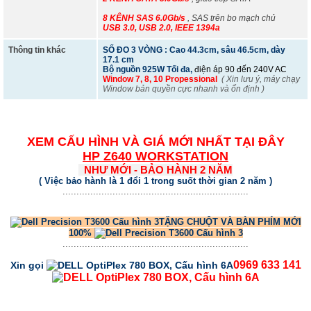
8 KÊNH SAS 6.0Gb/s
, SAS trên bo mạch chủ
USB 3.0, USB 2.0, IEEE 1394a
Thông tin khác
SỐ ĐO 3 VÒNG : Cao 44.3cm, sâu 46.5cm, dày
17.1 cm
Bộ nguồn 925W Tối đa,
điện áp 90 đến 240V AC
Window 7, 8, 10 Propessional
( Xin lưu ý, máy chạy
Window bản quyền cực nhanh và ổn định )
XEM CẤU HÌNH VÀ GIÁ MỚI NHẤT TẠI ĐÂY
HP Z640 WORKSTATION
NHƯ MỚI - BẢO HÀNH 2 NĂM
( Việc bảo hành là 1 đổi 1 trong suốt thời gian 2 năm )
...................................................................
TẶNG CHUỘT VÀ BÀN PHÍM MỚI
100%
...................................................................
0969 633 141
Xin gọi