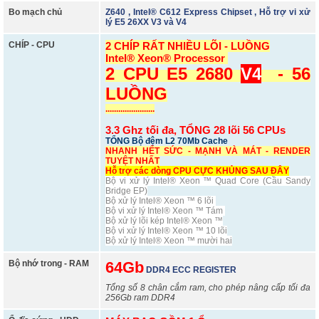
Bo mạch chủ
Z640 , Intel® C612 Express Chipset , Hỗ trợ vi xử
lý E5 26XX V3 và V4
CHÍP - CPU
2 CHÍP RẤT NHIỀU LÕI - LUỒNG
Intel® Xeon® Processor
2 CPU E5 2680
V4
- 56
LUỒNG
.......................
3.3 Ghz tối đa, TỔNG 28 lõi 56 CPUs
TỔNG Bộ đệm L2 70Mb Cache
NHANH HẾT SỨC - MẠNH VÀ MÁT - RENDER
TUYỆT NHẤT
Hỗ trợ các dòng CPU CỰC KHỦNG SAU ĐÂY
Bộ vi xử lý Intel® Xeon ™ Quad Core (Cầu Sandy
Bridge EP)
Bộ xử lý Intel® Xeon ™ 6 lõi
Bộ vi xử lý Intel® Xeon ™ Tám
Bộ xử lý lõi kép Intel® Xeon ™
Bộ vi xử lý Intel® Xeon ™ 10 lõi
Bộ xử lý Intel® Xeon ™ mười hai
Bộ nhớ trong - RAM
64Gb
DDR4 ECC REGISTER
Tổng số 8 chân cắm ram, cho phép nâng cấp tối đa
256Gb ram DDR4