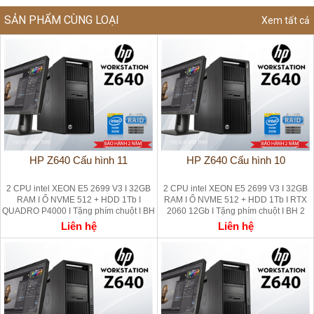
SẢN PHẨM CÙNG LOẠI
Xem tất cả
HP Z640 Cấu hình 11
HP Z640 Cấu hình 10
2 CPU intel XEON E5 2699 V3 I 32GB
2 CPU intel XEON E5 2699 V3 I 32GB
RAM I Ổ NVME 512 + HDD 1Tb I
RAM I Ổ NVME 512 + HDD 1Tb I RTX
QUADRO P4000 I Tặng phím chuột I BH
2060 12Gb I Tặng phím chuột I BH 2
2 năm
năm
Liên hệ
Liên hệ