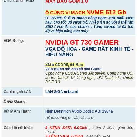
Ổ đĩa cứng - HDD
MÁY BAO GỒM 1 Ổ
NVME 512 Gb
Ổ CỨNG VI MẠCH
Ổ NVME
là ổ vi mạch công nghệ mới nhất hiện
nay, cho tốc độ vượt trội nhiều lần so với ổ thể rắn
SSD ( vốn đã quá nhanh ). Tăng cường tối đa tốc
độ và hiệu năng của máy
VGA Đồ họa
NVIDIA GT 730 GAMER
VGA ĐỒ HỌA - GAME RẤT KINH TẾ -
HIỆU NĂNG
2Gb
Bits
GDDR5, 64
VGA mạnh mẽ cho đồ họa Game
Công nghệ CUDA Cores độc quyền, Công nghệ OC,
hỗ trợ DirectX 12, Công nghệ DVI DualLinks chuẩn
PCIE 3.0
Card mạnh LAN
LAN GIGA onboard
Ổ Đĩa Quang
Xử lý Âm Thanh
High Definition Audio Codec ADI 1984a
Hỗ trợ đường ra, vào và micro
Các kết nối khác
8 KÊNH SATA 6.0Gb/s
, thêm 2 kênh giao tiếp
ESATA
2 KÊNH SATA 3.0Gb/s
, giao tiếp SATA