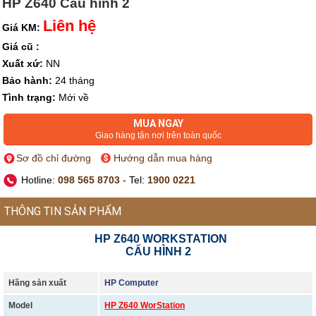
HP Z640 Cấu hình 2
Liên hệ
Giá KM:
Giá cũ :
Xuất xứ:
NN
Bảo hành:
24 tháng
Tình trạng:
Mới về
MUA NGAY
Giao hàng tận nơi trên toàn quốc
Sơ đồ chỉ đường
Hướng dẫn mua hàng
Hotline:
098 565 8703
- Tel:
1900 0221
THÔNG TIN SẢN PHẨM
HP Z640 WORKSTATION
CẤU HÌNH 2
Hãng sản xuất
HP Computer
Model
HP Z640 WorStation