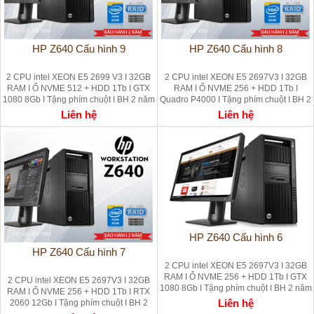
HP Z640 Cấu hình 9
HP Z640 Cấu hình 8
2 CPU intel XEON E5 2699 V3 I 32GB
2 CPU intel XEON E5 2697V3 I 32GB
RAM I Ổ NVME 512 + HDD 1Tb I GTX
RAM I Ổ NVME 256 + HDD 1Tb I
1080 8Gb I Tặng phím chuột I BH 2 năm
Quadro P4000 I Tặng phím chuột I BH 2
năm
Liên hệ
Liên hệ
HP Z640 Cấu hình 6
HP Z640 Cấu hình 7
2 CPU intel XEON E5 2697V3 I 32GB
RAM I Ổ NVME 256 + HDD 1Tb I GTX
2 CPU intel XEON E5 2697V3 I 32GB
1080 8Gb I Tặng phím chuột I BH 2 năm
RAM I Ổ NVME 256 + HDD 1Tb I RTX
Liên hệ
2060 12Gb I Tặng phím chuột I BH 2
năm