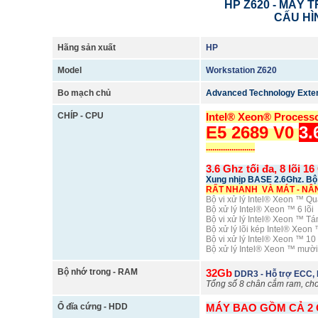
HP Z620 - MÁY
CẤU HÌ
Hãng sản xuất
HP
Model
Workstation Z620
Bo mạch chủ
Advanced Technology Exte
CHÍP - CPU
Intel® Xeon® Process
E5 2689 V0
3
.......................
3.6 Ghz tối đa, 8 lõi 1
Xung nhịp BASE 2.6Ghz. B
RẤT NHANH VÀ MÁT - NÂ
Bộ vi xử lý Intel® Xeon ™ Q
Bộ xử lý Intel® Xeon ™ 6 lõi
Bộ vi xử lý Intel® Xeon ™ T
Bộ xử lý lõi kép Intel® Xeon
Bộ vi xử lý Intel® Xeon ™ 10 
Bộ xử lý Intel® Xeon ™ mười
Bộ nhớ trong - RAM
32Gb
DDR3 - Hỗ trợ ECC,
Tổng số 8 chân cắm ram, cho
Ổ đĩa cứng - HDD
MÁY BAO GỒM CẢ 2