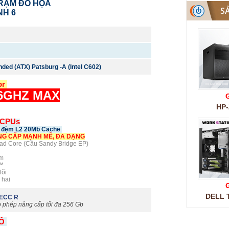
 TRẠM ĐỒ HỌA
S
NH 6
nded (ATX)
Patsburg -A (Intel C602)
or
.6GHZ MAX
G
HP-
6 CPUs
ộ đệm L2 20Mb Cache
NG CẤP MẠNH MẼ, ĐA DẠNG
uad Core (Cầu Sandy Bridge EP)
ám
 ™
lõi
 hai
G
DELL T
 ECC R
 phép nâng cấp tối đa 256 Gb
 Ổ