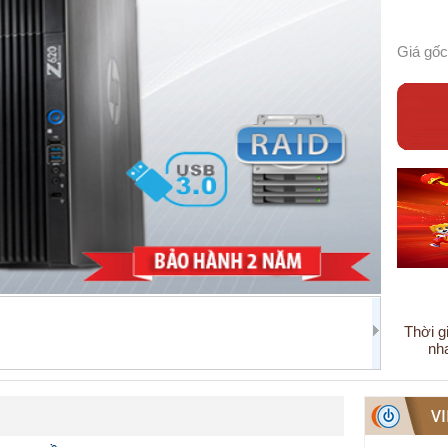
Giá gốc
Thời g
nh
V