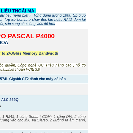
 LIỆU THOẢI MÁI
 dữ liệu riêng biệt ) Tổng dung lượng 1000 Gb giúp
ọn lưu trữ hơn,như chạy độc lập hoặc RAID đem lại
 vời, sẵn sàng cho công việc đồ họa
RO PASCAL P4000
HỌA
UP to 243Gb/s Memory Bandwidth
 quyền, Công nghệ OC, Hiệu năng cao , hỗ trợ
DualLinks chuẩn PCIE 3.0
2574L Gigabit CT2 dành cho máy để bàn
W
ec ALC 269Q
o
, 1 RJ45, 1 cổng Serial ( COM), 1 cổng DVI, 2 cổng
 đường vào cho MIC và Stereo, 2 đường ra âm thanh,