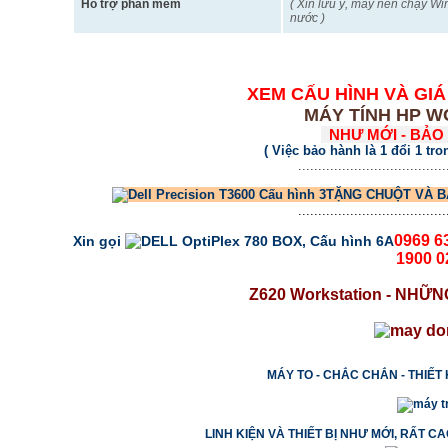
Hỗ trợ phần mềm
( Xin lưu ý, máy nên chạy W
nước )
XEM CẤU HÌNH VÀ GIÁ
MÁY TÍNH HP 
NHƯ MỚI - BẢO
( Việc bảo hành là 1 đổi 1 tro
.....................................
TẶNG CHUỘT VÀ B
.....................................
0969 6
Xin gọi
1900 0
Z620 Workstation - NHỮ
MÁY TO - CHẮC CHẮN - THIẾ
LINH KIỆN VÀ THIẾT BỊ NHƯ MỚI, RẤT 