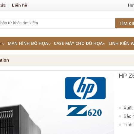
tức
|
Liên hệ
Ho
N
MÀN HÌNH ĐỒ HỌA
CASE MÁY CHO ĐỒ HỌA
LINH KIỆN 
tion
HP Z6
Xuất
Bảo h
Tình 