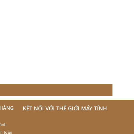
 HÀNG
KẾT NỐI VỚI THẾ GIỚI MÁY TÍNH
hành
h toán