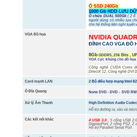
Ổ SSD 240Gb
1000 Gb HDD LƯU DỮ
Ổ chứa DUAL 500Gb
( 2 ổ
người dùng có nhiều lựa ch
cho hệ thống tiện nghi tuyệt
VGA Đồ họa
NVIDIA QUAD
ĐỈNH CAO VGA ĐỒ 
8Gb
Bits , 
GDDR5, 256
VGA cực khủng cho đồ họa
Công nghệ CUDA Cores độc
DirectX 12, Công nghệ DVI 
Card mạnh LAN
2 Bộ điều hợp mạng Intel 8
Ổ Đĩa Quang
None DVD - DVD - DVD R
Xử lý Âm Thanh
High Definition Audio Cod
Hỗ trợ đường ra, vào và micr
Các kết nối khác
4 USB 3.0
, 5 cổng USB 2.0
DisplayPort, 2 cổng PS2, 2
Hỗ trợ Parallel/ Serial Port