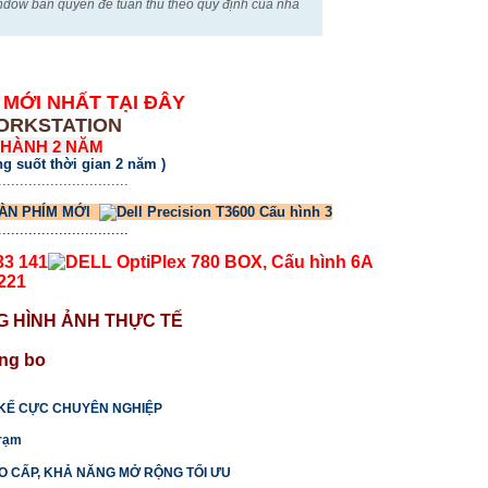
indow bản quyền để tuân thủ theo quy định của nhà
 MỚI NHẤT TẠI ĐÂY
WORKSTATION
 HÀNH 2 NĂM
ng suốt thời gian 2 năm )
..............................
ÀN PHÍM MỚI
..............................
33 141
221
NG HÌNH ẢNH THỰC TẾ
T KẾ CỰC CHUYÊN NGHIỆP
CAO CẤP, KHẢ NĂNG MỞ RỘNG TỐI ƯU