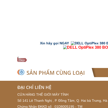
Xin hãy gọi NGAY
SẢN PHẨM CÙNG LOẠI
ĐẠI CHỈ LIÊN HỆ
CỬA HÀNG THẾ GIỚI MÁY TÍNH
Số 141 Lê Thanh Nghị , P. Đồng Tâm, Q. Hai bà Trưng, Hà 
Chứng Nhận ĐKKD số : 01D8005195 - TM