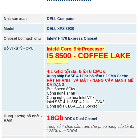
Nhà sản xuất
DELL Computer
Model
DELL XPS 8930
Chipset bo mạch chủ
Intel® H470 Express Chipset
Bộ vi xử lý - CPU
Intel® Core i5 ® Processor
I5 8500 - COFFEE LAKE
.......................
4.1 Ghz tối đa, 6 lõi 6 CPUs
Xung nhịp BASE 4.1Ghz bộ đệm L2 9Mb Cache
RẤT NHANH VÀ MÁT - NÂNG CẤP MẠNH MẼ,
ĐA DẠNG
Bus Speed 8Gt/s
Công nghệ 14nn
Công nghệ ảo hóa Intel VT-x
Intel SSE 4.1 I SSE 4.2 I intel AVX2
Đóng gói FCLGA 1151 Socket
Dung lượng bộ nhớ -
16Gb
DDR4 Dual Chanel
RAM
Tổng số 4 chân cắm ram, cho phép nâng cấp tối đa
128Gb ram DDR4