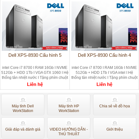
Dell XPS-8930 Cấu hình 5
Dell XPS-8930 Cấu hình 4
intel Core i7 8700 I RAM 16Gb I NVME
intel Core i7 8700 I RAM 16Gb I NVME
512Gb + HDD 1Tb I VGA GTX 1060 I Hệ
512Gb + HDD 1Tb I VGA intel I Hệ
thống tản nhiệt nước I Tặng phím chuột
thống tản nhiệt nước I Tặng phím chuột
CÓ WIFI
- CÓ WIFI
Liên hệ
Liên hệ
Máy tính Dell
Máy tính HP
Chia sẻ về đồ họa
WorkStation
WorkStation
Giải đáp và đánh giá
VIDEO HƯỚNG DẪN -
Giới thiệu
THỦ THUẬT