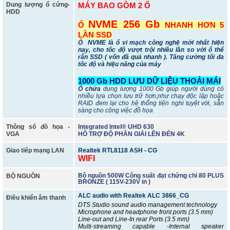
Dung lượng ổ cứng-
MÁY BAO GỒM 2 Ổ
HDD
NVME 256 Gb
Ổ
NHANH HƠN 5
LẦN SSD
Ổ NVME
là ổ vi mạch công nghệ mới nhất hiện
nay, cho tốc độ vượt trội nhiều lần so với ổ thể
rắn SSD ( vốn đã quá nhanh ). Tăng cường tối đa
tốc độ và hiệu năng của máy
1000 Gb HDD LƯU DỮ LIỆU THOẢI MÁI
Ổ chứa
dung lượng 1000 Gb giúp người dùng có
nhiều lựa chọn lưu trữ hơn,như chạy độc lập hoặc
RAID đem lại cho hệ thống tiện nghi tuyệt vời, sẵn
sàng cho công việc đồ họa
Thông số đồ họa -
Integrated Intel® UHD 630
VGA
HỖ TRỢ ĐỘ PHÂN GIẢI LÊN ĐẾN 4K
Giao tiếp mạng LAN
Realtek RTL8118 ASH - CG
WIFI
Bộ nguồn 500W Công suất đạt chứng chỉ 80 PLUS
BỘ NGUỒN
BRONZE ( 115V-230V in )
ALC audio with Realtek ALC 3866_CG
Điều khiển âm thanh
DTS Studio sound audio management technology
Microphone and headphone front ports (3.5 mm)
Line-out and Line-In rear Ports (3.5 mm)
Multi-streaming capable -Internal speaker