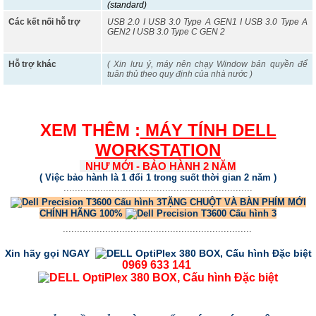
(standard)
Các kết nối hỗ trợ
USB 2.0 I USB 3.0 Type A GEN1 I USB 3.0 Type A
GEN2 I USB 3.0 Type C GEN 2
Hỗ trợ khác
( Xin lưu ý, máy nên chạy Window bản quyền để
tuân thủ theo quy định của nhà nước )
XEM THÊM :
MÁY TÍNH DELL
WORKSTATION
NHƯ MỚI - BẢO HÀNH 2 NĂM
( Việc bảo hành là 1 đổi 1 trong suốt thời gian 2 năm )
...................................................................
TẶNG CHUỘT VÀ BÀN PHÍM MỚI
CHÍNH HÃNG 100%
...................................................................
Xin hãy gọi NGAY
0969 633 141