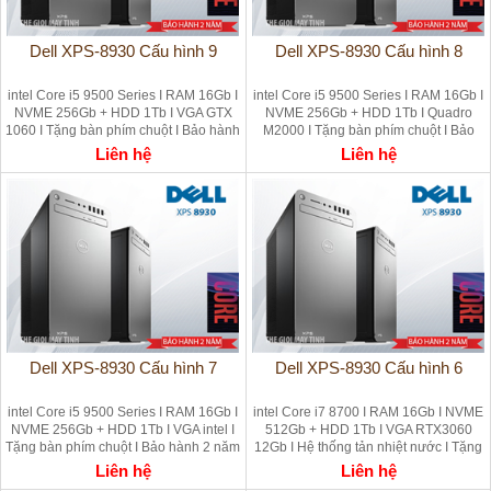
Dell XPS-8930 Cấu hình 9
Dell XPS-8930 Cấu hình 8
intel Core i5 9500 Series I RAM 16Gb I
intel Core i5 9500 Series I RAM 16Gb I
NVME 256Gb + HDD 1Tb I VGA GTX
NVME 256Gb + HDD 1Tb I Quadro
1060 I Tặng bàn phím chuột I Bảo hành
M2000 I Tặng bàn phím chuột I Bảo
2 năm - WIFI
hành 2 năm - WIFI
Liên hệ
Liên hệ
Dell XPS-8930 Cấu hình 7
Dell XPS-8930 Cấu hình 6
intel Core i5 9500 Series I RAM 16Gb I
intel Core i7 8700 I RAM 16Gb I NVME
NVME 256Gb + HDD 1Tb I VGA intel I
512Gb + HDD 1Tb I VGA RTX3060
Tặng bàn phím chuột I Bảo hành 2 năm
12Gb I Hệ thống tản nhiệt nước I Tặng
- CÓ WIFI
phím chuột WIFI
Liên hệ
Liên hệ